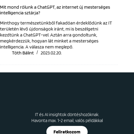
Mit mond rólunk a ChatGPT, az internet új mesterséges
intelligencia sztárja?
Minthogy természetünkből fakadóan érdeklődünk az IT
területén lévő újdonságok iránt, mi is beszélgetni
kezdtünk a ChatGPT-vel. Aztán arra gondoltunk,
megkérdezzük, hogyan lát minket a mesterséges
intelligencia. A válasza nem meglepő.
Tóth Bálint
2023.02.20.
IT és AI insightok döntéshozóknak.
Havonta max. 1-2 email, valós példákkal
Feliratkozom