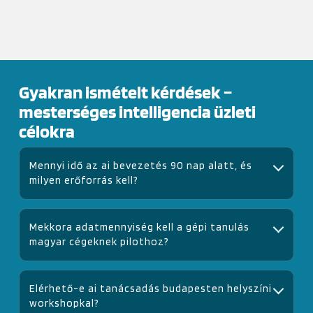
Gyakran ismételt kérdések –
mesterséges intelligencia üzleti
célokra
mennyi idő az ai bevezetés 90 nap alatt, és
milyen erőforrás kell?
A mini audit segít a scope és az erőforrás becslésében.
Általában 1–2 belső szakértő, heti néhány óra és célzott
mekkora adatmennyiség kell a gépi tanulás
adatkör szükséges.
magyar cégeknek pilothoz?
Már 30–90 napnyi, jó minőségű adatsorral érdemes indulni; a
hiányzó adatot adatpótlással és feature-mérnökséggel
elérhető-e ai tanácsadás budapesten helyszíni
kezeljük.
workshopkal?