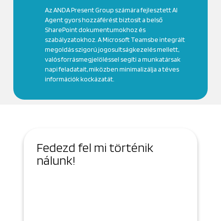
Az ANDA Present Group számára fejlesztett AI
Agent gyors hozzáférést biztosít a belső
SharePoint dokumentumokhoz és
szabályzatokhoz. A Microsoft Teamsbe integrált
megoldás szigorú jogosultságkezelés mellett,
valós forrásmegjelöléssel segíti a munkatársak
napi feladatait, miközben minimalizálja a téves
információk kockázatát.
Fedezd fel mi történik
nálunk!
Valóban készen áll cége a
Mesterséges