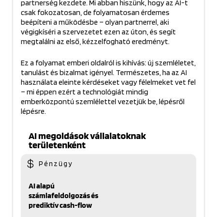
partnerség kezdete. Mi abban hiszünk, hogy az AI-t
csak fokozatosan, de folyamatosan érdemes
beépíteni a működésbe – olyan partnerrel, aki
végigkíséri a szervezetet ezen az úton, és segít
megtalálni az első, kézzelfogható eredményt.
Ez a folyamat emberi oldalról is kihívás: új szemléletet,
tanulást és bizalmat igényel. Természetes, ha az AI
használata eleinte kérdéseket vagy félelmeket vet fel
– mi éppen ezért a technológiát mindig
emberközpontú szemlélettel vezetjük be, lépésről
lépésre.
AI megoldások vállalatoknak
területenként
Pénzügy
AI alapú
számlafeldolgozás és
prediktív cash-flow