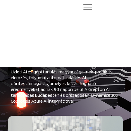
Mesterséges intelligencia
vállalatoknak – AI megoldások
üzleti célokra
Üzleti AI és gépi tanulás magyar cégeknek: prediktív
elemzés, folyamatautomatizálás és AI
döntéstámogatás, amelyek kézzelfogható
eredményeket adnak 90 napon belül. A Grepton AI
tanácsadás Budapesten és országosan, Dynamics 365
Copilot és Azure AI integrációval.