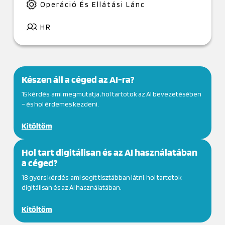
Operáció És Ellátási Lánc
HR
Készen áll a céged az AI-ra?
15 kérdés, ami megmutatja, hol tartotok az AI bevezetésében
– és hol érdemes kezdeni.
Kitöltöm
Hol tart digitálisan és az AI használatában
a céged?
18 gyors kérdés, ami segít tisztábban látni, hol tartotok
digitálisan és az AI használatában.
Kitöltöm