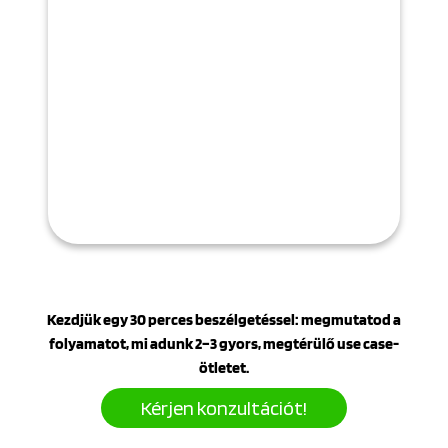
Intelligenciára? Mérje fel
digitális és AI érettségét!
Kezdjük egy 30 perces beszélgetéssel: megmutatod a
folyamatot, mi adunk 2–3 gyors, megtérülő use case-
ötletet.
Kérjen konzultációt!