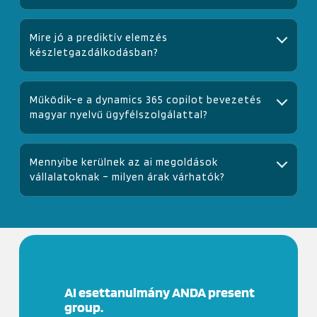
Igen, Budapesten és országosan is végzünk helyszíni vagy
hibrid workshopokat, az igényekhez igazítva.
mire jó a prediktív elemzés
készletgazdálkodásban?
Csökkentheti a készlethiányt és a túlzott készletezést, előre
jelzi a kilengéseket, és javaslatot tesz az optimális szintekre.
működik-e a dynamics 365 copilot bevezetés
magyar nyelvű ügyfélszolgálattal?
Igen, a legtöbb üzleti funkció jól használható, és ahol
szükséges, kiegészítő folyamatokkal vagy egyedi
mennyibe kerülnek az ai megoldások
megoldással támogatjuk.
vállalatoknak – milyen árak várhatók?
A költség mindig a céloktól, az adatok állapotától és az
integráció mélységétől függ. Jellemzően egy mini audit után
lehet pontos becslést adni.
AI esettanulmány ANDA present
group.