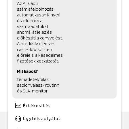
Az AI alapú
számlafeldolgozás
automatikusan kinyeri
és ellenőrzi a
számlaadatokat,
anomáliát jelez és
előkészíti a könyvelést.
A prediktív elemzés
cash-flow szinten
előrejelzi a késedelmes
fizetések kockázatát.
Mit kapok?
témadetektálás •
sablonválasz • routing
és SLA-monitor
Értékesítés
Ügyfélszolgálat