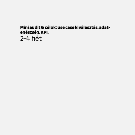
Mini audit & célok: use case kiválasztás, adat-
egészség, KPI.
2-4 hét