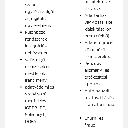
architektúra-
szabott
tervezés
ügyfélkiszolgál
Adattárház
ás, digitális
vagy data lake
ügyfélélmény
kialakítása (on-
különböző
prem / felhő)
rendszerek
Adatintegráció
integrációs
különböző
nehézségei
rendszerekből
valós idejű
Pénzügyi,
elemzések és
állomány- és
predikciók
értékesítési
iránti igény
riportok
adatvédelmi és
Automatizált
szabályozói
adattisztítás és
megfelelés
transzformáció
(GDPR, IDD,
Solvency II,
Churn- és
DORA)
fraud-