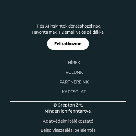
IT és AI insightok döntéshozóknak.
Havonta max. 1-2 email, valós példákkal
Feliratkozom
HÍREK
RÓLUNK
PARTNEREINK
KAPCSOLAT
© Grepton Zrt,
Minden jog fenntartva.
Adatvédelmi tájékoztató
Belső visszaélési bejelentés