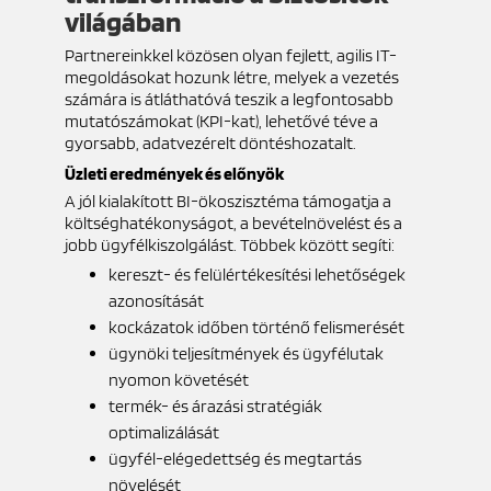
világában
Partnereinkkel közösen olyan fejlett, agilis IT-
megoldásokat hozunk létre, melyek a vezetés
számára is átláthatóvá teszik a legfontosabb
mutatószámokat (KPI-kat), lehetővé téve a
gyorsabb, adatvezérelt döntéshozatalt.
Üzleti eredmények és előnyök
A jól kialakított BI-ökoszisztéma támogatja a
költséghatékonyságot, a bevételnövelést és a
jobb ügyfélkiszolgálást. Többek között segíti:
kereszt- és felülértékesítési lehetőségek
azonosítását
kockázatok időben történő felismerését
ügynöki teljesítmények és ügyfélutak
nyomon követését
termék- és árazási stratégiák
optimalizálását
ügyfél-elégedettség és megtartás
növelését