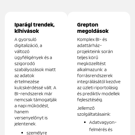
Iparági trendek,
Grepton
kihívások
megoldások
A gyorsuló
Komplex BI- és
digitalizáció, a
adattárház-
változó
projekteink során
ügyféligények és a
teljes körű
szigorodó
megközelítést
szabályozások miatt
alkalmazunk: a
az adatok
forrásrendszerek
értelmezése
integrálásától kezdve
kulcskérdéssé vált. A
az üzleti riportolásig
BI-rendszerek már
és prediktív modellek
nemcsak támogatják
fejlesztéséig.
a napi működést,
Jellemző
hanem
szolgáltatásaink:
versenyelőnyt is
Adatvagyon-
jelentenek.
felmérés és
személyre