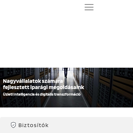
Nagyvállalatok számára
fejlesztett iparági megoldásaink
Üzleti Intelligencia és digitális transzformáció
Biztosítók