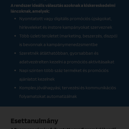
A rendszer ideális választás azoknak a kiskereskedelmi
láncoknak, amelyek:
Nyomtatott vagy digitális promóciós újságokat,
hírleveleket és instore kampányokat szerveznek
Több üzleti területet (marketing, beszerzés, diszpó)
is bevonnak a kampánymenedzsmentbe
Szeretnék átláthatóbban, gyorsabban és
adatvezérelten kezelni a promóciós aktivitásaikat
Napi szinten több száz terméket és promóciós
ajánlatot kezelnek
Komplex jóváhagyási, tervezési és kommunikációs
folyamatokat automatizálnak
Esettanulmány