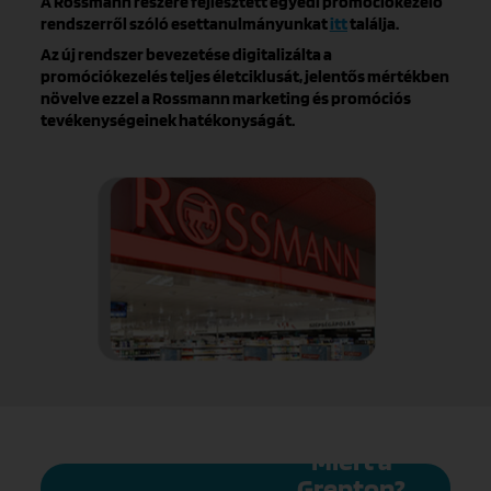
A Rossmann részére fejlesztett egyedi promóciókezelő
rendszerről szóló esettanulmányunkat
itt
találja.
Az új rendszer bevezetése digitalizálta a
promóciókezelés teljes életciklusát, jelentős mértékben
növelve ezzel a Rossmann marketing és promóciós
tevékenységeinek hatékonyságát.
Miért a
Grepton?