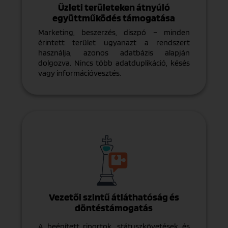
Üzleti területeken átnyúló
együttműködés támogatása
Marketing, beszerzés, diszpó – minden
érintett terület ugyanazt a rendszert
használja, azonos adatbázis alapján
dolgozva. Nincs több adatduplikáció, késés
vagy információvesztés.
Vezetői szintű átláthatóság és
döntéstámogatás
A beépített riportok, státuszkövetések és