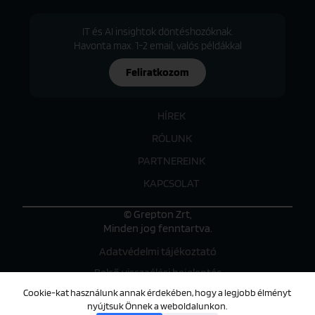
IT és AI insightok döntéshozóknak.
Havonta max. 1-2 email, valós példákkal
Feliratkozom
HÍREK
RÓLUNK
PARTNEREINK
KAPCSOLAT
© Grepton Zrt,
Minden jog fenntartva.
Adatvédelmi tájékoztató
Belső visszaélési bejelentés
Cookie-kat használunk annak érdekében, hogy a legjobb élményt
nyújtsuk Önnek a weboldalunkon.