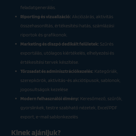
feladatgenerálás.
Riporting és vizualizáció:
Akciózárás, aktivitás
összehasonlítás, értékesítési hatás, számlázási
riportok és grafikonok.
Marketing és diszpó dedikált felületek:
Szűrés
exportálás, utólagos kiértékelés, elhelyezési és
értékesítési tervek készítése.
Törzsadat és adminisztrációkezelés:
Kategóriák,
szerepkörök, aktivitás-és akciótípusok, sablonok,
jogosultságok kezelése
Modern felhasználói élmény:
Keresőmező, szűrők,
gyorslinkek, testre szabható nézetek, Excel/PDF
export, e-mail sablonkezelés
Kinek ajánljuk?