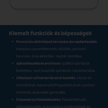
Kiemelt funkciók és képességek
Promóciós aktivitások tervezése és naptárkezelés
:
Kampány paraméterezés, időzítés, partneri
bevonás, éves aktivitás- naptár kezelése.
Ajánlatkezelés és archívum:
Szállítói ajánlatok
betöltése, nem használt ajánlatok nyilvántartása.
Cikkalapú nyilvántartás és ár kezelés:
Akciós és
normál árak, beszerzési/fogyasztói árak nyomon
követése, árjavaslat generálás.
Folyamat és feladatkezelés:
Feladatkártyák,
státuszkövetés, automatikus értékesítések és