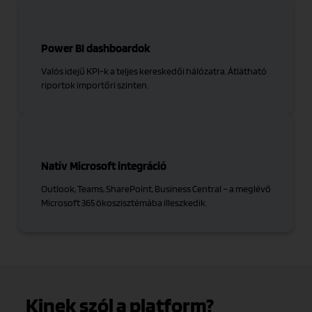
Power BI dashboardok
Valós idejű KPI-k a teljes kereskedői hálózatra. Átlátható
riportok importőri szinten.
Natív Microsoft integráció
Outlook, Teams, SharePoint, Business Central – a meglévő
Microsoft 365 ökoszisztémába illeszkedik.
Kinek szól a platform?