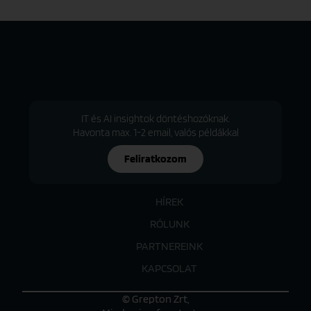
IT és AI insightok döntéshozóknak.
Havonta max. 1-2 email, valós példákkal
Feliratkozom
HÍREK
RÓLUNK
PARTNEREINK
KAPCSOLAT
© Grepton Zrt,