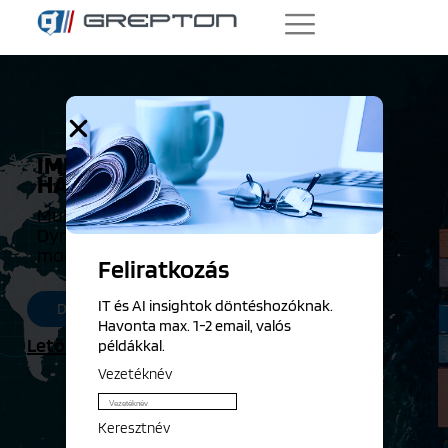
IMPORTŐRI ÉS KERESKEDŐI
HÁLÓZAT - EGY PLATFORMON
Multi-brand, multi-country Microsoft
Dynamics 365 megoldás. Gyártói rendszerek
modern alternatívája.
Feliratkozás
IT és AI insightok döntéshozóknak.
Demót kérek!
Havonta max. 1-2 email, valós
Letöltöm a one-pagert (PDF)
példákkal.
Vezetéknév
Keresztnév