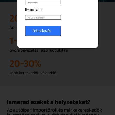
E-mail cím:
20-30%
Adminisztrációs megtakarítás
1-2 hét
Gyors bevezetés alap modulokra
20-30%
Jobb kereskedői válaszidő
Ismered ezeket a helyzeteket?
Az autóipari importőrök és márkakereskedők