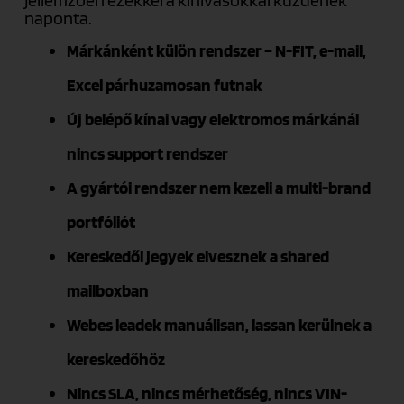
jellemzően ezekkel a kihívásokkal küzdenek
naponta.
Márkánként külön rendszer – N-FIT, e-mail,
Excel párhuzamosan futnak
Új belépő kínai vagy elektromos márkánál
nincs support rendszer
A gyártói rendszer nem kezeli a multi-brand
portfóliót
Kereskedői jegyek elvesznek a shared
mailboxban
Webes leadek manuálisan, lassan kerülnek a
kereskedőhöz
Nincs SLA, nincs mérhetőség, nincs VIN-