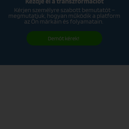
Kezdje el a transzformációt
Kérjen személyre szabott bemutatót –
megmutatjuk, hogyan működik a platform
az Ön márkáin és folyamatain.
Demót kérek!