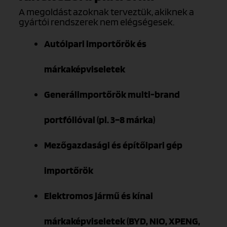
A megoldást azoknak terveztük, akiknek a
gyártói rendszerek nem elégségesek.
Autóipari importőrök és
márkaképviseletek
Generálimportőrök multi-brand
portfólióval (pl. 3–8 márka)
Mezőgazdasági és építőipari gép
importőrök
Elektromos jármű és kínai
márkaképviseletek (BYD, NIO, XPENG,