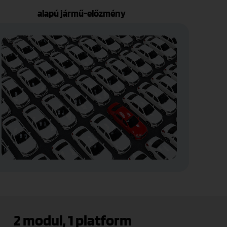
alapú jármű-előzmény
2 modul, 1 platform