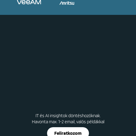
IT és AI insightok döntéshozóknak.
Havonta max. 1-2 email, valós példákkal
Feliratkozom