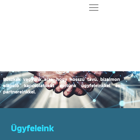
Ügyfeleink és Partnereink
Büszkék vagyunk arra, hogy hosszú távú, bizalmon
alapuló kapcsolatokat építünk ügyfeleinkkel és
partnereinkkel.
Ügyfeleink