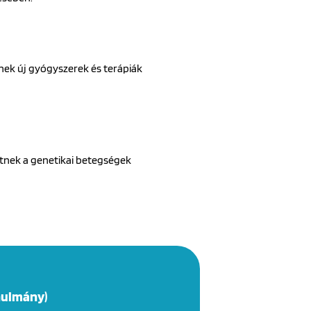
tnek új gyógyszerek és terápiák
etnek a genetikai betegségek
nulmány)