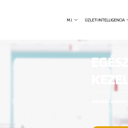
M.I.
ÜZLETI INTELLIGENCIA
EGÉS
KEZE
Jelentős áttörés