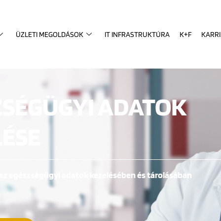
ÜZLETI MEGOLDÁSOK
IT INFRASTRUKTÚRA
K+F
KARR
ZSÉGÜGYI ADATOK
LÉSE
 az egészségügyi adatok kezelésében és tárolásában