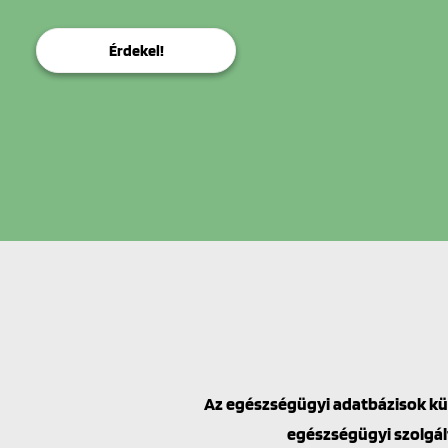
Érdekel!
Az egészségügyi adatbázisok kü
egészségügyi szolgál