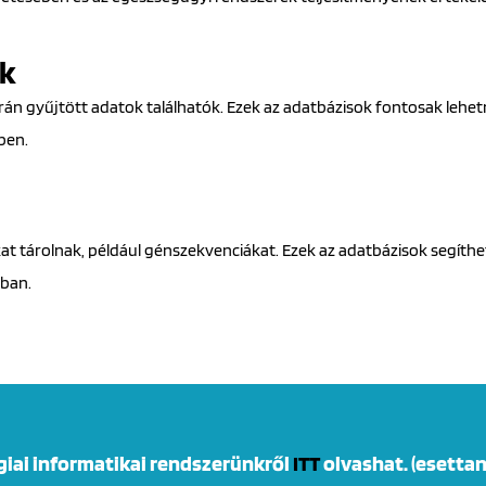
ok
orán gyűjtött adatok találhatók. Ezek az adatbázisok fontosak lehe
ben.
at tárolnak, például génszekvenciákat. Ezek az adatbázisok segíth
ában.
giai informatikai rendszerünkről
ITT
olvashat. (esetta