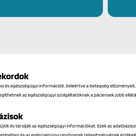
rekordok
si és egészségügyi információit, beleértve a betegség előzményeit
egíthetnek az egészségügyi szolgáltatóknak a páciensek jobb ellá
ázisok
jtik és tárolják az egészségügyi információkat. Ezek az adatbázis
etésében és az egészségügyi rendszerek teljesítményének értékel