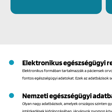
Elektronikus egészségügyi 
Elektronikus formában tartalmazzák a páciensek orvo
fontos egészségügyi adatokat. Ezek az adatbázisok s
Nemzeti egészségügyi adatb
Olyan nagy adatbázisok, amelyek országos szinten gyű
intézkedések kidolgozásában, járványok nyomon köv