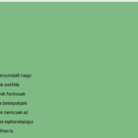
anonymizált nagy
ok sokféle
yek fontosak
 a betegségek
sok nemcsak az
 az egészségügyi
hez is.