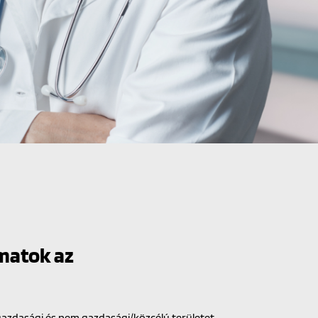
amatok az
gazdasági és nem gazdasági/közcélú területet