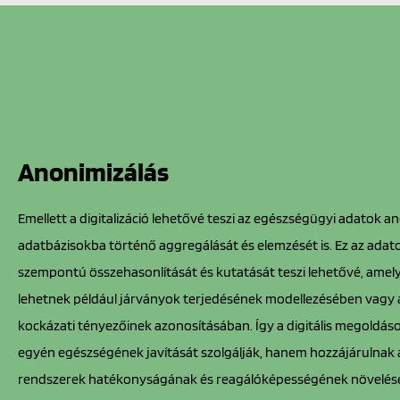
Anonimizálás
Emellett a digitalizáció lehetővé teszi az egészségügyi adatok 
adatbázisokba történő aggregálását és elemzését is. Ez az adat
szempontú összehasonlítását és kutatását teszi lehetővé, amel
lehetnek például járványok terjedésének modellezésében vagy
kockázati tényezőinek azonosításában. Így a digitális megoldá
egyén egészségének javítását szolgálják, hanem hozzájárulnak
rendszerek hatékonyságának és reagálóképességének növelésé