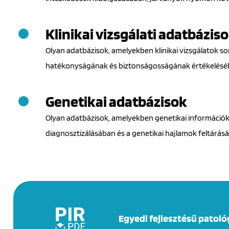
Klinikai vizsgálati adatbázis
Olyan adatbázisok, amelyekben klinikai vizsgálatok s
hatékonyságának és biztonságosságának értékelésé
Genetikai adatbázisok
Olyan adatbázisok, amelyekben genetikai információk
diagnosztizálásában és a genetikai hajlamok feltárás
Egyedi fejlesztésű patoló