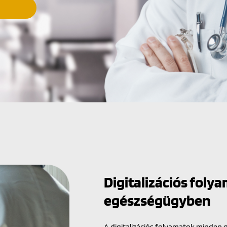
Digitalizációs foly
egészségügyben
A digitalizációs folyamatok minden 