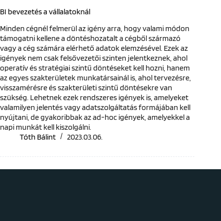
BI bevezetés a vállalatoknál
Minden cégnél felmerül az igény arra, hogy valami módon
támogatni kellene a döntéshozatalt a cégből származó
vagy a cég számára elérhető adatok elemzésével. Ezek az
igények nem csak felsővezetői szinten jelentkeznek, ahol
operatív és stratégiai szintű döntéseket kell hozni, hanem
az egyes szakterületek munkatársainál is, ahol tervezésre,
visszamérésre és szakterületi szintű döntésekre van
szükség. Lehetnek ezek rendszeres igények is, amelyeket
valamilyen jelentés vagy adatszolgáltatás formájában kell
nyújtani, de gyakoribbak az ad-hoc igények, amelyekkel a
napi munkát kell kiszolgálni.
Tóth Bálint
2023.03.06.