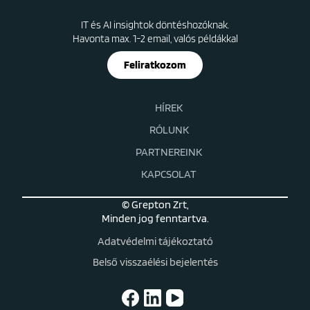
IT és AI insightok döntéshozóknak.
Havonta max. 1-2 email, valós példákkal
Feliratkozom
HÍREK
RÓLUNK
PARTNEREINK
KAPCSOLAT
© Grepton Zrt,
Minden jog fenntartva.
Adatvédelmi tájékoztató
Belső visszaélési bejelentés