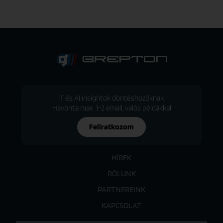
IT és AI insightok döntéshozóknak.
Havonta max. 1-2 email, valós példákkal
Feliratkozom
HÍREK
RÓLUNK
PARTNEREINK
KAPCSOLAT