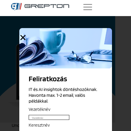
Feliratkozás
IT és AI insightok döntéshozóknak.
Havonta max. 1-2 email, valós
példákkal.
Vezetéknév
Keresztnév
Uncategorized @hu