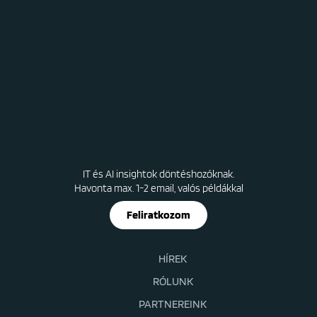
IT és AI insightok döntéshozóknak.
Havonta max. 1-2 email, valós példákkal
Feliratkozom
HÍREK
RÓLUNK
PARTNEREINK