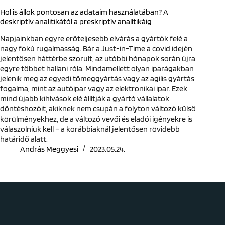
Hol is állok pontosan az adataim használatában? A
deskriptív analitikától a preskriptív analítikáig
Napjainkban egyre erőteljesebb elvárás a gyártók felé a
nagy fokú rugalmasság. Bár a Just-in-Time a covid idején
jelentősen háttérbe szorult, az utóbbi hónapok során újra
egyre többet hallani róla. Mindamellett olyan iparágakban
jelenik meg az egyedi tömeggyártás vagy az agilis gyártás
fogalma, mint az autóipar vagy az elektronikai ipar. Ezek
mind újabb kihívások elé állítják a gyártó vállalatok
döntéshozóit, akiknek nem csupán a folyton változó külső
körülményekhez, de a változó vevői és eladói igényekre is
válaszolniuk kell – a korábbiaknál jelentősen rövidebb
határidő alatt.
András Meggyesi
2023.05.24.