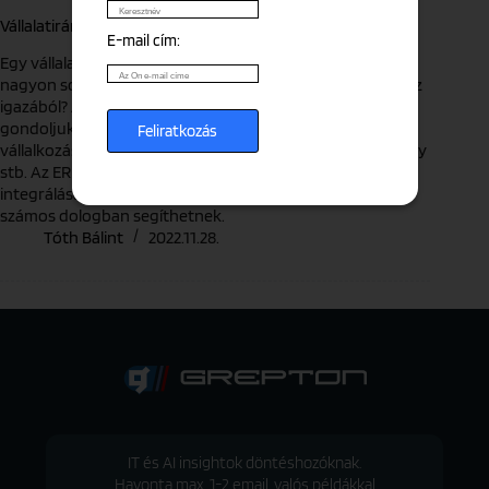
Vállalatirányítási rendszer: Kinek? Miért?
E-mail cím:
Egy vállalatirányítási rendszer (röviden: ERP) bevezetése
nagyon sok mindenben segítheti a vállalatokat. De mi is ez
igazából? A legegyszerűbb meghatározáshoz először
gondoljuk végig mennyi területe is lehet egyes
vállalkozásoknak: értékesítés, beszerzés, gyártás, pénzügy
stb. Az ERP rendszerek alapvetően ezen területek
integrálására és irányítására szolgálnak, de ezen felül
számos dologban segíthetnek.
Tóth Bálint
2022.11.28.
IT és AI insightok döntéshozóknak.
Havonta max. 1-2 email, valós példákkal