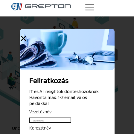
Feliratkozás
IT és AI insightok döntéshozóknak.
Havonta max. 1-2 email, valós
példákkal.
Vezetéknév
Keresztnév
Uncategorized @hu