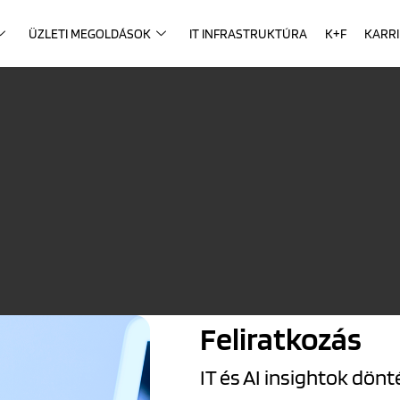
ÜZLETI MEGOLDÁSOK
IT INFRASTRUKTÚRA
K+F
KARR
Feliratkozás
IT és AI insightok dö