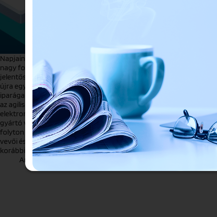
Napjainkban egyre erőteljesebb elvárás a gyártók felé a
nagy fokú rugalmasság. Bár a Just-in-Time a covid idején
jelentősen háttérbe szorult, az utóbbi hónapok során
újra egyre többet hallani róla. Mindamellett olyan
iparágakban jelenik meg az egyedi tömeggyártás vagy
az agilis gyártás fogalma, mint az autóipar vagy az
elektronikai ipar. Ezek mind újabb kihívások elé állítják a
gyártó vállalatok döntéshozóit, akiknek nem csupán a
folyton változó külső körülményekhez, de a változó
vevői és eladói igényekre is válaszolniuk kell – a
korábbiaknál jelentősen rövidebb határidő alatt.
András Meggyesi
2023.05.24.