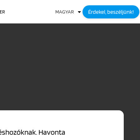
Érdekel, beszéljünk!
MAGYAR
IER
ntéshozóknak. Havonta