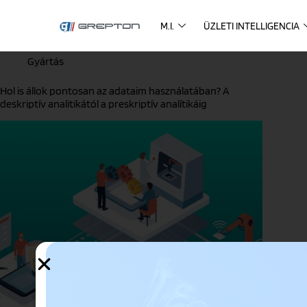
M.I.
ÜZLETI INTELLIGENCIA
Gyártás
Hol is állok pontosan az adataim használatában? A
deskriptív analitikától a preskriptív analítikáig