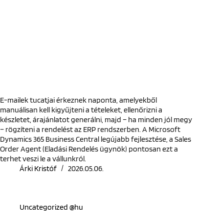
E-mailek tucatjai érkeznek naponta, amelyekből
manuálisan kell kigyűjteni a tételeket, ellenőrizni a
készletet, árajánlatot generálni, majd – ha minden jól megy
– rögzíteni a rendelést az ERP rendszerben. A Microsoft
Dynamics 365 Business Central legújabb fejlesztése, a Sales
Order Agent (Eladási Rendelés ügynök) pontosan ezt a
terhet veszi le a vállunkról.
Árki Kristóf
2026.05.06.
Uncategorized @hu