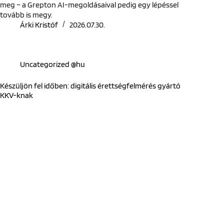
meg – a Grepton AI-megoldásaival pedig egy lépéssel
tovább is megy.
Árki Kristóf
2026.07.30.
Uncategorized @hu
Készüljön fel időben: digitális érettségfelmérés gyártó
KKV-knak