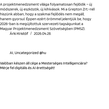
A projektmenedzsment világa folyamatosan fejlődik – új
módszerek, új eszközök, új kihívások. Mi a Grepton Zrt.-nél
hiszünk abban, hogy a szakmai fejlődés nem megáll,
hanem gyorsul. Éppen ezért örömmel jelentjük be, hogy
2026-ban is megújítottuk szervezeti tagságunkat a
Magyar Projektmenedzsment Szövetségben (PMSZ).
Árki Kristóf
2026.04.28.
AI
,
Uncategorized @hu
Valóban készen áll cége a Mesterséges Intelligenciára?
Mérje fel digitális és AI érettségét!