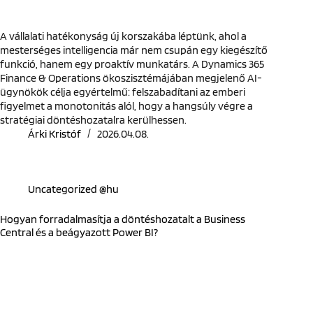
A vállalati hatékonyság új korszakába léptünk, ahol a
mesterséges intelligencia már nem csupán egy kiegészítő
funkció, hanem egy proaktív munkatárs. A Dynamics 365
Finance & Operations ökoszisztémájában megjelenő AI-
ügynökök célja egyértelmű: felszabadítani az emberi
figyelmet a monotonitás alól, hogy a hangsúly végre a
stratégiai döntéshozatalra kerülhessen.
Árki Kristóf
2026.04.08.
Uncategorized @hu
Hogyan forradalmasítja a döntéshozatalt a Business
Central és a beágyazott Power BI?