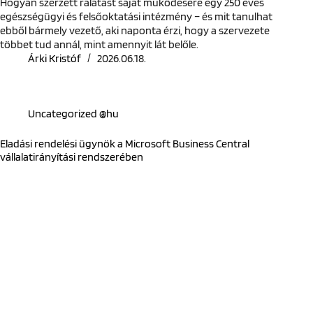
Hogyan szerzett rálátást saját működésére egy 250 éves
egészségügyi és felsőoktatási intézmény – és mit tanulhat
ebből bármely vezető, aki naponta érzi, hogy a szervezete
többet tud annál, mint amennyit lát belőle.
Árki Kristóf
2026.06.18.
Uncategorized @hu
Eladási rendelési ügynök a Microsoft Business Central
vállalatirányítási rendszerében