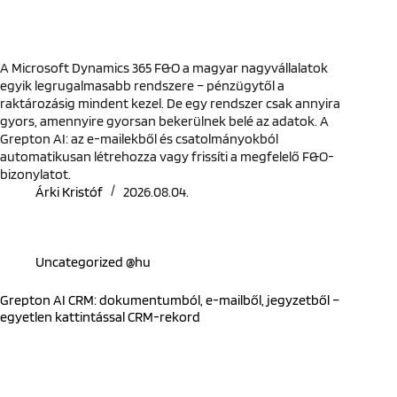
A Microsoft Dynamics 365 F&O a magyar nagyvállalatok
egyik legrugalmasabb rendszere – pénzügytől a
raktározásig mindent kezel. De egy rendszer csak annyira
gyors, amennyire gyorsan bekerülnek belé az adatok. A
Grepton AI: az e-mailekből és csatolmányokból
automatikusan létrehozza vagy frissíti a megfelelő F&O-
bizonylatot.
Árki Kristóf
2026.08.04.
Uncategorized @hu
Grepton AI CRM: dokumentumból, e-mailből, jegyzetből –
egyetlen kattintással CRM-rekord