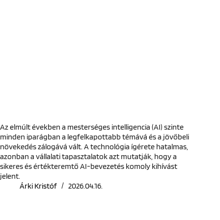
Az elmúlt években a mesterséges intelligencia (AI) szinte
minden iparágban a legfelkapottabb témává és a jövőbeli
növekedés zálogává vált. A technológia ígérete hatalmas,
azonban a vállalati tapasztalatok azt mutatják, hogy a
sikeres és értékteremtő AI-bevezetés komoly kihívást
jelent.
Árki Kristóf
2026.04.16.