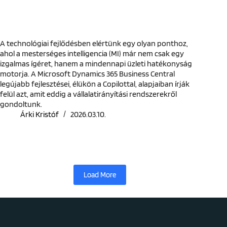
A technológiai fejlődésben elértünk egy olyan ponthoz,
ahol a mesterséges intelligencia (MI) már nem csak egy
izgalmas ígéret, hanem a mindennapi üzleti hatékonyság
motorja. A Microsoft Dynamics 365 Business Central
legújabb fejlesztései, élükön a Copilottal, alapjaiban írják
felül azt, amit eddig a vállalatirányítási rendszerekről
gondoltunk.
Árki Kristóf
2026.03.10.
Load More