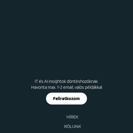
IT és AI insightok döntéshozóknak.
Havonta max. 1-2 email, valós példákkal
Feliratkozom
HÍREK
RÓLUNK