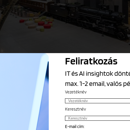
Feliratkozás
IT és AI insightok dö
max. 1-2 email, valós p
@photo by Nagy Attila
Vezetéknév
ából is intenzívebb stratégiai jelenlét, amivel az OPERA el tudja érni
Keresztnév
atornák további erősítése, és az aktív, személyre szabott kommunik
E-mail cím:
célirányos marketingszoftverrel készülnek, amely támogatja az OPERA