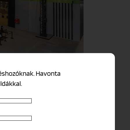
ntéshozóknak. Havonta
éldákkal.
 az új potenciális célcsoportjait is.
áció a vásárlókkal.
 jelenleg is kiterjedt és integrált