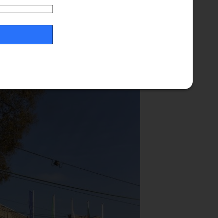
ésére, ami az alapja lesz egy új, célirányos
rezhetik majd, hogy még inkább személyre szabott
amelyben az OPERA vásárlói láthatják a saját adataikat,