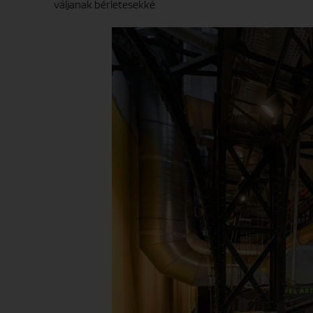
váljanak bérletesekké.