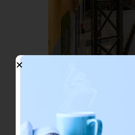
Ehhez a célhoz elengedhetetlen az ügyfélkezelés szempontj
A COVID hatása miatt különösen fontos lett az online cs
Az említett üzleti igényekre a Grepton munkatársai egy 