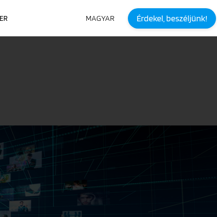
Érdekel, beszéljünk!
MAGYAR
IER