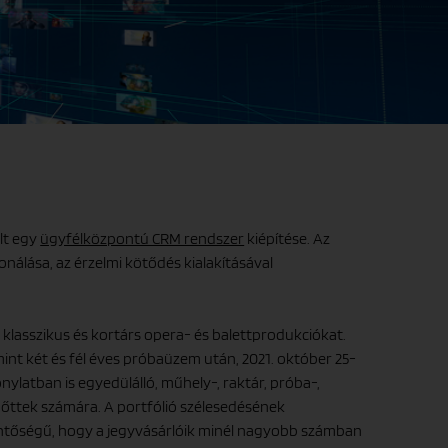
lt egy
ügyfélközpontú CRM rendszer
kiépítése. Az
nálása, az érzelmi kötődés kialakításával
 klasszikus és kortárs opera- és balettprodukciókat.
nt két és fél éves próbaüzem után, 2021. október 25-
ylatban is egyedülálló, műhely-, raktár, próba-,
nőttek számára. A portfólió szélesedésének
elentőségű, hogy a jegyvásárlóik minél nagyobb számban