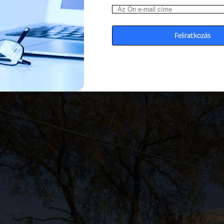
egészítve, lehetőség nyílik majd egy egységes ügyféladatbázis kiépít
k. A hírlevélfeliratkozók, valamint jegy- és bérletvásárlók azt é
ogram kidolgozása és egy célirányos, mobilapplikáció elkészítése, 
ekes tartalmakat, valamint a hűségprogramon belüli pontjaikat.