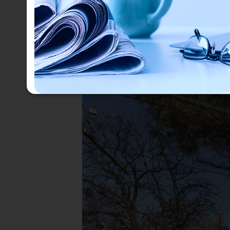
marketingtevékenységét. Ezt a professzionális munkát ki
ügyfélkommunikációnak, és egy komplexebb kiszolgálásna
tartalmakat kapnak e-mailben az OPERÁ-tól.
További cél az ügyfél elégedettség növelésére a hűségpr
állíthatják a preferenciáikat, láthatják a számukra érd