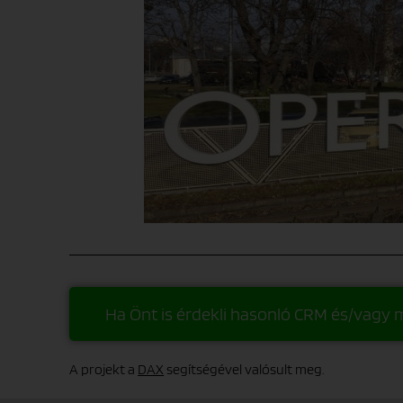
Ha Önt is érdekli hasonló CRM és/vagy m
A projekt a
DAX
segítségével valósult meg.