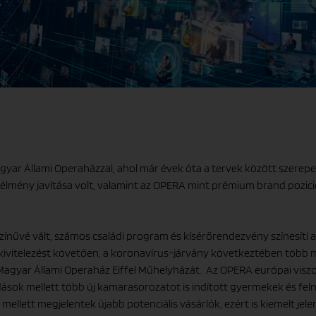
ar Állami Operaházzal, ahol már évek óta a tervek között szerepe
élmény javítása volt, valamint az OPERA mint prémium brand pozicio
ínűvé vált, számos családi program és kísérőrendezvény színesíti a
kivitelezést követően, a koronavírus-járvány következtében több mi
Magyar Állami Operaház Eiffel Műhelyházát. Az OPERA európai viszon
dások mellett több új kamarasorozatot is indított gyermekek és fel
mellett megjelentek újabb potenciális vásárlók, ezért is kiemelt j