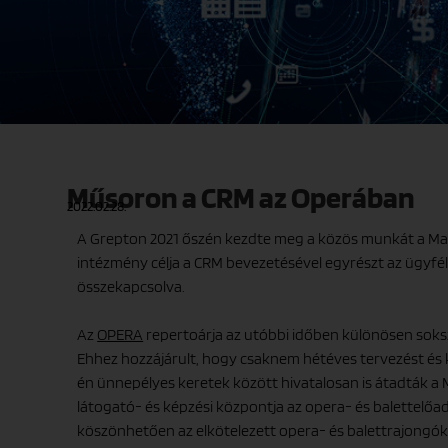
Műsoron a CRM az Operában
2022.02.28.
A Grepton 2021 őszén kezdte meg a közös munkát a Magy
intézmény célja a CRM bevezetésével egyrészt az ügyfél
összekapcsolva.
Az
OPERA
repertoárja az utóbbi időben különösen soksz
Ehhez hozzájárult, hogy csaknem hétéves tervezést és 
én ünnepélyes keretek között hivatalosan is átadták a 
látogató- és képzési központja az opera- és balettelőa
köszönhetően az elkötelezett opera- és balettrajongók 