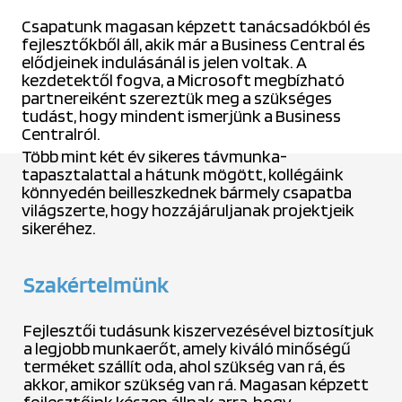
Csapatunk magasan képzett tanácsadókból és
fejlesztőkből áll, akik már a Business Central és
elődjeinek indulásánál is jelen voltak. A
kezdetektől fogva, a Microsoft megbízható
partnereiként szereztük meg a szükséges
tudást, hogy mindent ismerjünk a Business
Centralról.
Több mint két év sikeres távmunka-
tapasztalattal a hátunk mögött, kollégáink
könnyedén beilleszkednek bármely csapatba
világszerte, hogy hozzájáruljanak projektjeik
sikeréhez.
Szakértelmünk
Fejlesztői tudásunk kiszervezésével biztosítjuk
a legjobb munkaerőt, amely kiváló minőségű
terméket szállít oda, ahol szükség van rá, és
akkor, amikor szükség van rá. Magasan képzett