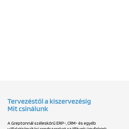
Tervezéstől a kiszervezésig
Mit csinálunk
A Greptonnál széleskörű ERP-, CRM- és egyéb
vállalatirányítási rendszereket szállítunk ügyfeleink