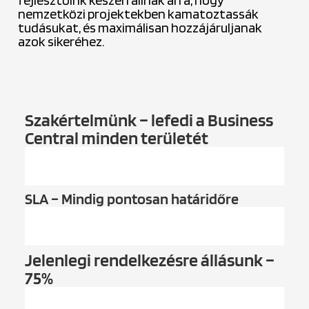
fejlesztőink készen állnak arra, hogy
nemzetközi projektekben kamatoztassák
tudásukat, és maximálisan hozzájáruljanak
azok sikeréhez.
Szakértelmünk – lefedi a Business
Central minden területét
100%
SLA – Mindig pontosan határidőre
100%
Jelenlegi rendelkezésre állásunk –
75%
75%