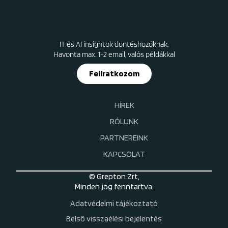
IT és AI insightok döntéshozóknak.
Havonta max. 1-2 email, valós példákkal
Feliratkozom
HÍREK
RÓLUNK
PARTNEREINK
KAPCSOLAT
© Grepton Zrt,
Minden jog fenntartva.
Adatvédelmi tájékoztató
Belső visszaélési bejelentés