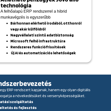
technológia
A felhőalapú ERP rendszerrel a hibrid
munkavégzés is egyszerűbb
Bárhonnan elérhető irodából, otthonról
vagy akár külföldről
Nagyvállalati szintű adatbiztonság
Microsoft felhő infrastruktúra
Rendszeres funkciófrissítések
Új AI és automatizációs lehetőségek
endszerbevezetés
 egy ERP rendszert kapjanak, hanem egy olyan digitális
ámogatja a növekedésüket és versenyképességüket.
gatási szolgáltatás
ltetés és fejlesztés