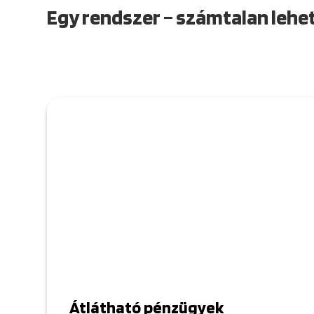
Egy rendszer – számtalan leh
Átlátható pénzügyek