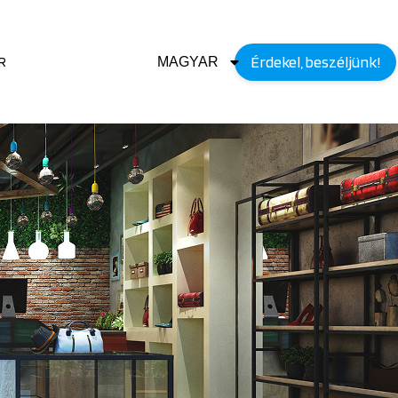
Érdekel, beszéljünk!
R
MAGYAR