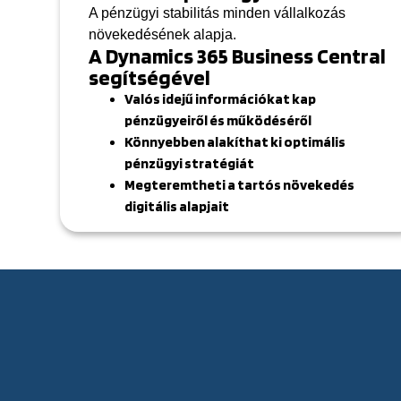
A pénzügyi stabilitás minden vállalkozás
növekedésének alapja.
A Dynamics 365 Business Central
segítségével
Valós idejű információkat kap
pénzügyeiről és működéséről
Könnyebben alakíthat ki optimális
pénzügyi stratégiát
Megteremtheti a tartós növekedés
digitális alapjait