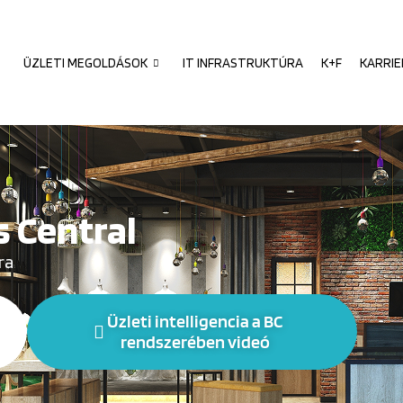
ÜZLETI MEGOLDÁSOK
IT INFRASTRUKTÚRA
K+F
KARRIE
 Central
ra
Üzleti intelligencia a BC
rendszerében videó