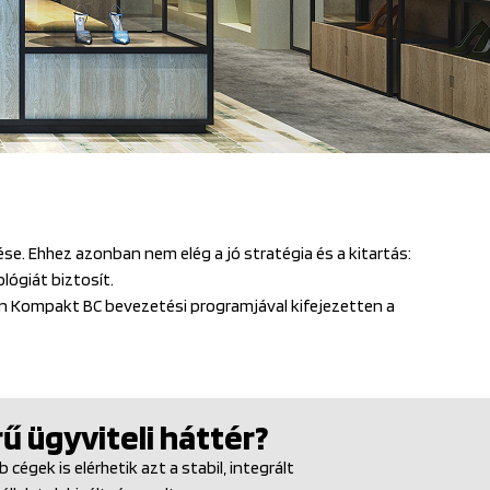
e. Ehhez azonban nem elég a jó stratégia és a kitartás:
lógiát biztosít.
on Kompakt BC bevezetési programjával kifejezetten a
ű ügyviteli háttér?
égek is elérhetik azt a stabil, integrált