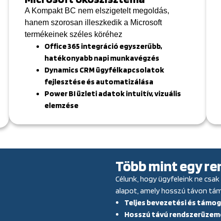
A Kompakt BC nem elszigetelt megoldás,
hanem szorosan illeszkedik a Microsoft
termékeinek széles köréhez
Office 365 integráció egyszerűbb,
hatékonyabb napi munkavégzés
Dynamics CRM ügyfélkapcsolatok
fejlesztése és automatizálása
Power BI üzleti adatok intuitív, vizuális
elemzése
Több mint egy r
Célunk, hogy ügyfeleink ne csak
alapot, amely hosszú távon t
Teljes bevezetési és támo
Hosszú távú rendszerüzeme