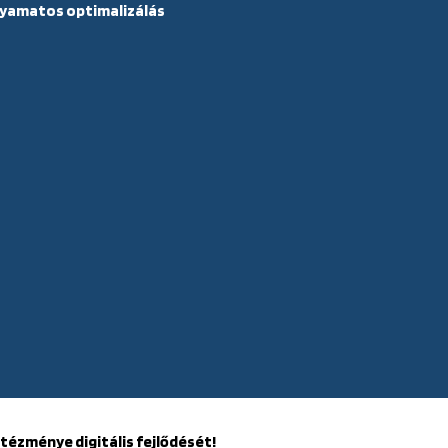
lyamatos optimalizálás
tézménye digitális fejlődését!