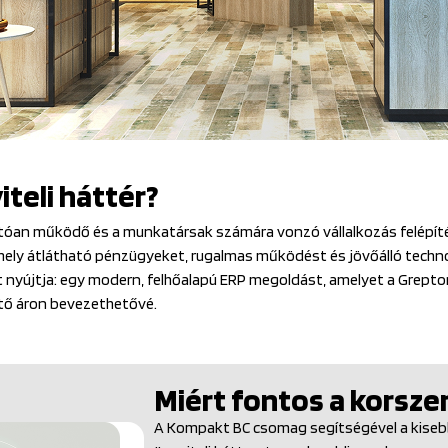
iteli háttér?
atóan működő és a munkatársak számára vonzó vállalkozás felépítés
 amely átlátható pénzügyeket, rugalmas működést és jövőálló techno
 nyújtja: egy modern, felhőalapú ERP megoldást, amelyet a Grept
ető áron bevezethetővé.
Miért fontos a korszer
A Kompakt BC csomag segítségével a kisebb c