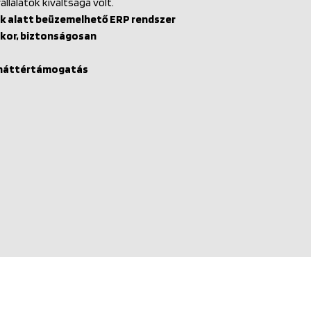
állalatok kiváltsága volt.
ek alatt beüzemelhető ERP rendszer
ikor, biztonságosan
t háttértámogatás