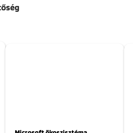
etőség
Microsoft ökoszisztéma