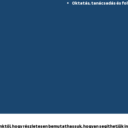
Oktatás, tanácsadás és fo
nktől, hogy részletesen bemutathassuk, hogyan segíthetjük in