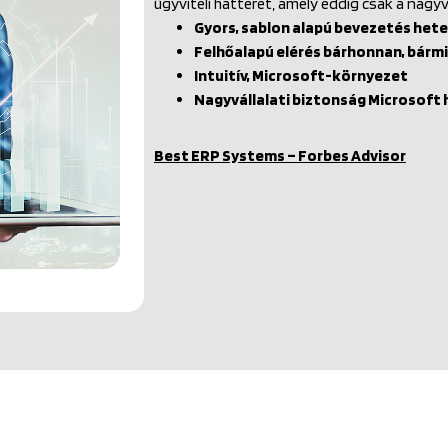
ügyviteli hátteret, amely eddig csak a nagyv
Gyors, sablon alapú bevezetés het
Felhőalapú elérés bárhonnan, bárm
Intuitív, Microsoft-környezet
Nagyvállalati biztonság Microsof
Best ERP Systems – Forbes Advisor