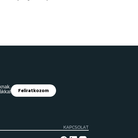
knak.
Feliratkozom
ákkal
KAPCSOLAT