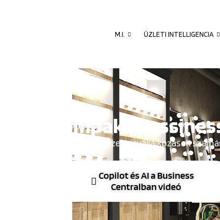
M.I.
ÜZLETI INTELLIGENCIA
Kompakt Bussiness
Ügyviteli rendszer kisvállalkozások számá
Copilot és AI a Business
Centralban videó