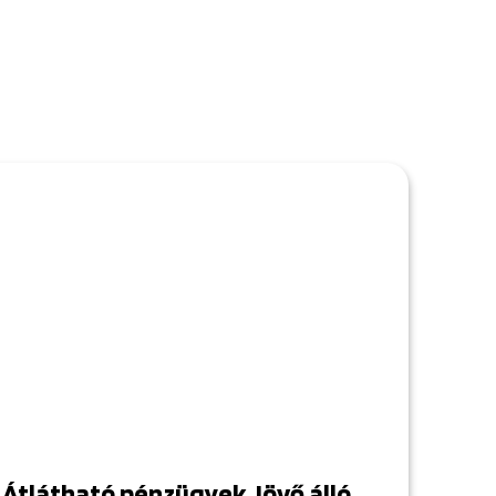
Átlátható pénzügyek Jövő álló