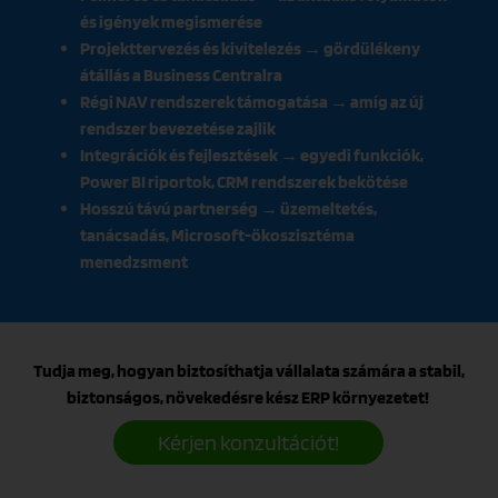
és igények megismerése
Projekttervezés és kivitelezés → gördülékeny
átállás a Business Centralra
Régi NAV rendszerek támogatása → amíg az új
rendszer bevezetése zajlik
Integrációk és fejlesztések → egyedi funkciók,
Power BI riportok, CRM rendszerek bekötése
Hosszú távú partnerség → üzemeltetés,
tanácsadás, Microsoft-ökoszisztéma
menedzsment
Tudja meg, hogyan biztosíthatja vállalata számára a stabil,
biztonságos, növekedésre kész ERP környezetet!
Kérjen konzultációt!