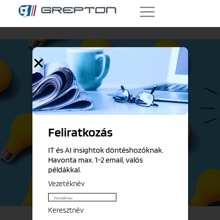
Feliratkozás
IT és AI insightok döntéshozóknak.
Dynamics NAV Verzióváltás
Havonta max. 1-2 email, valós
A jövő az új Business Central-ban
példákkal.
Vezetéknév
Keresztnév