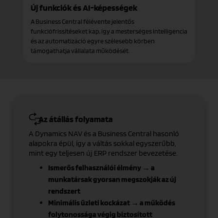
Új funkciók és AI-képességek
A Business Central félévente jelentős
funkciófrissítéseket kap, így a mesterséges intelligencia
és az automatizáció egyre szélesebb körben
támogathatja vállalata működését.
Az átállás folyamata
A Dynamics NAV és a Business Central hasonló
alapokra épül, így a váltás sokkal egyszerűbb,
mint egy teljesen új ERP rendszer bevezetése.
Ismerős felhasználói élmény → a
munkatársak gyorsan megszokják az új
rendszert
Minimális üzleti kockázat → a működés
folytonossága végig biztosított