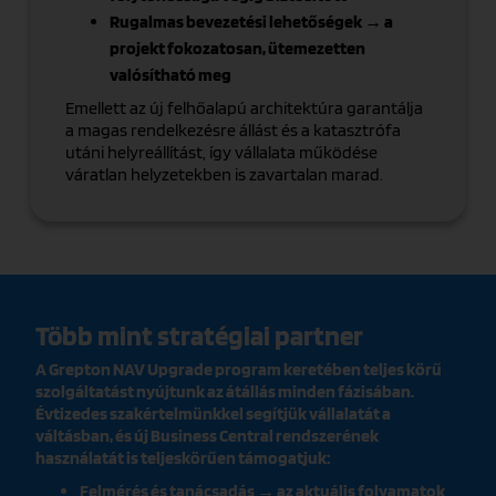
Rugalmas bevezetési lehetőségek → a
projekt fokozatosan, ütemezetten
valósítható meg
Emellett az új felhőalapú architektúra garantálja
a magas rendelkezésre állást és a katasztrófa
utáni helyreállítást, így vállalata működése
váratlan helyzetekben is zavartalan marad.
Több mint stratégiai partner
A Grepton NAV Upgrade program keretében teljes körű
szolgáltatást nyújtunk az átállás minden fázisában.
Évtizedes szakértelmünkkel segítjük vállalatát a
váltásban, és új Business Central rendszerének
használatát is teljeskörűen támogatjuk:
Felmérés és tanácsadás → az aktuális folyamatok