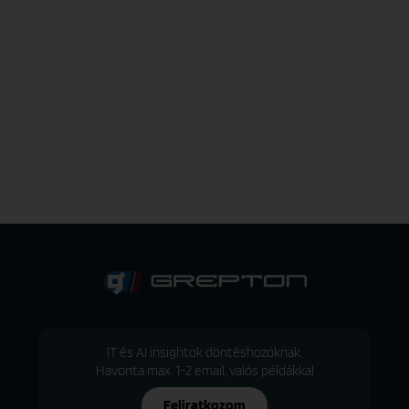
IT és AI insightok döntéshozóknak.
Havonta max. 1-2 email, valós példákkal
Feliratkozom