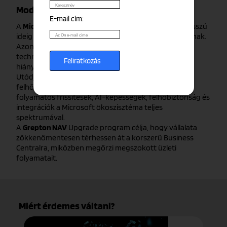
Modern ERP megoldás a jövő érdekében
E-mail cím:
A
Microsoft Dynamics NAV
(Navision) rendszerek hosszú
ideig meghatározó szereplői voltak a hazai ERP-piacnak.
Azonban a gyári támogatás megszűnésével a
technológiai elmaradás és a jogszabályi megfelelés
hiánya egyre nagyobb kockázatot jelent.
Utódja, a
Dynamics 365 Business Central
, a modern,
felhőalapú ERP megoldások minden előnyét kínálja:
folyamatos frissítések, AI-képességek, felhőbiztonság és
integrációk a Microsoft ökoszisztéma teljes
spektrumával.
A
Grepton NAV
Upgrade program célja, hogy vállalata
zökkenőmentesen térhessen át a korszerű Business
Centralra, miközben megőrzi megszokott üzleti
folyamatait.
Miért érdemes váltani?