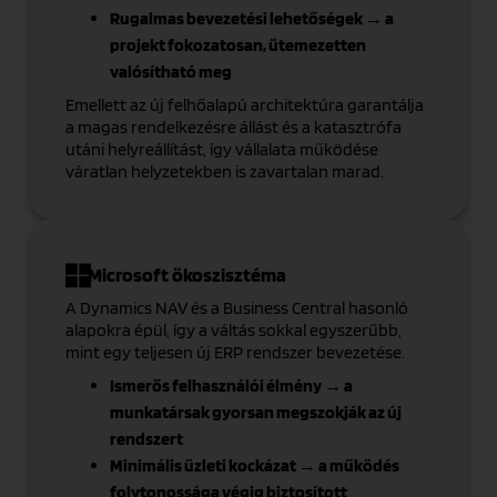
Rugalmas bevezetési lehetőségek → a
projekt fokozatosan, ütemezetten
valósítható meg
Emellett az új felhőalapú architektúra garantálja
a magas rendelkezésre állást és a katasztrófa
utáni helyreállítást, így vállalata működése
váratlan helyzetekben is zavartalan marad.
Microsoft ökoszisztéma
A Dynamics NAV és a Business Central hasonló
alapokra épül, így a váltás sokkal egyszerűbb,
mint egy teljesen új ERP rendszer bevezetése.
Ismerős felhasználói élmény → a
munkatársak gyorsan megszokják az új
rendszert
Minimális üzleti kockázat → a működés
folytonossága végig biztosított